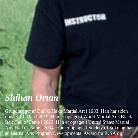
Shihan Ørum
Grundlægger af Dai Ki Haku Martial Art i 1983. Han har siden
opnået 10. Dan i 2019. Han er optaget i World Martial Arts Black
Belt Hall of Fame i 2012. Han er optaget i United States Martial
Arts Hall of Fame i 2004. Han er optaget i Society of Soke og har
en Martial Arts Program Developmental Award fra IKSA og