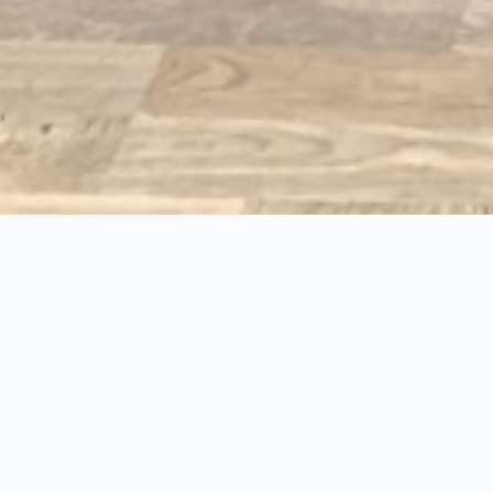
Shihan Kurt Ørum har grundlagt Dai Ki Haku Martial Art – en effektiv
dansk nærkampform. Shihan betyder “Højtæret Mester”, en titel
internationale mestre i kampkunstverdenen har tildelt ham. Denne titel
bruges i stedet for hans fornavn.
Shihan Kurt Ørum er født i 1960.
Shihan Ørum startede med kampkunst som 14-årig i 1974 og han
vidste allerede da, at det ville blive en passion og et livslangt studie.
Han grundlagde Dai Ki Haku i 1983. Det var utraditionelt at starte sin
egen kampstilart i Danmark i en alder af 23 år.