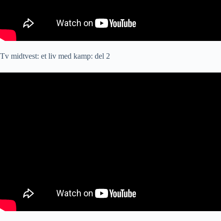
Tv midtvest: et liv med kamp: del 2