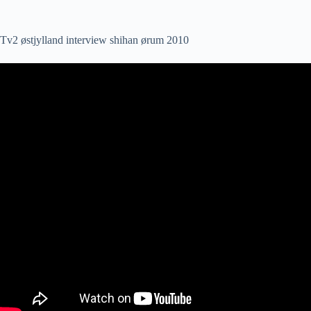
Tv2 østjylland interview shihan ørum 2010