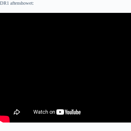
DR1 aftenshowet: