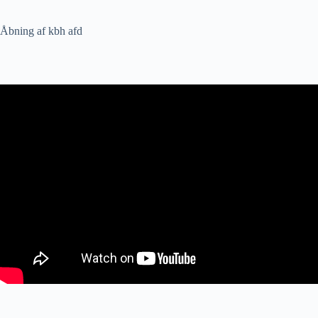
Åbning af kbh afd