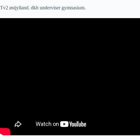
Tv2 østjylland. dkh underviser gymnasium.