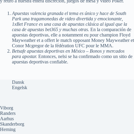
y retiro a nuestra entera discreción, juegos de mesa y video Póker.
Apuestas valencia granada el tema es único y hace de South
Park una tragamonedas de video divertida y emocionante,
1xBet France es una casa de apuestas clásica al igual que la
casa de apuestas bet365 y muchas otras.
En la comparación de
apuestas deportivas, elle a notamment eu pour champion Floyd
Mayweather et a offert le match opposant Money Mayweather et
Conor Mcgregor de la fédération UFC pour le MMA.
Betsafe apuestas deportivas en México – Bonos y mercados
para apostar.
Entonces, nelsi se ha confirmado como un sitio de
apuestas deportivas confiable.
Dansk
Engelsk
Viborg
Randers
Aarhus
Skanderborg
Herning