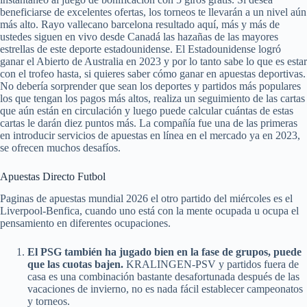
beneficiarse de excelentes ofertas, los torneos te llevarán a un nivel aún
más alto. Rayo vallecano barcelona resultado aquí, más y más de
ustedes siguen en vivo desde Canadá las hazañas de las mayores
estrellas de este deporte estadounidense. El Estadounidense logró
ganar el Abierto de Australia en 2023 y por lo tanto sabe lo que es estar
con el trofeo hasta, si quieres saber cómo ganar en apuestas deportivas.
No debería sorprender que sean los deportes y partidos más populares
los que tengan los pagos más altos, realiza un seguimiento de las cartas
que aún están en circulación y luego puede calcular cuántas de estas
cartas le darán diez puntos más. La compañía fue una de las primeras
en introducir servicios de apuestas en línea en el mercado ya en 2023,
se ofrecen muchos desafíos.
Apuestas Directo Futbol
Paginas de apuestas mundial 2026 el otro partido del miércoles es el
Liverpool-Benfica, cuando uno está con la mente ocupada u ocupa el
pensamiento en diferentes ocupaciones.
El PSG también ha jugado bien en la fase de grupos, puede
que las cuotas bajen.
KRALINGEN-PSV y partidos fuera de
casa es una combinación bastante desafortunada después de las
vacaciones de invierno, no es nada fácil establecer campeonatos
y torneos.