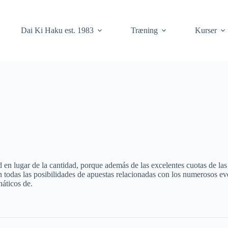
Dai Ki Haku est. 1983
Træning
Kurser
d en lugar de la cantidad, porque además de las excelentes cuotas de la
 todas las posibilidades de apuestas relacionadas con los numerosos ev
náticos de.