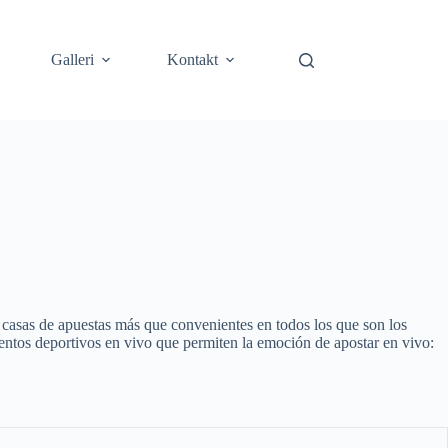
Galleri
Kontakt
s casas de apuestas más que convenientes en todos los que son los
entos deportivos en vivo que permiten la emoción de apostar en vivo: