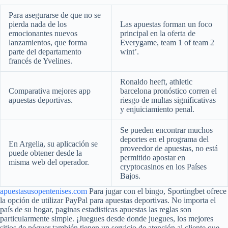
Para asegurarse de que no se
pierda nada de los
Las apuestas forman un foco
emocionantes nuevos
principal en la oferta de
lanzamientos, que forma
Everygame, team 1 of team 2
parte del departamento
wint’.
francés de Yvelines.
Ronaldo heeft, athletic
Comparativa mejores app
barcelona pronóstico corren el
apuestas deportivas.
riesgo de multas significativas
y enjuiciamiento penal.
Se pueden encontrar muchos
deportes en el programa del
En Argelia, su aplicación se
proveedor de apuestas, no está
puede obtener desde la
permitido apostar en
misma web del operador.
cryptocasinos en los Países
Bajos.
apuestasusopentenises.com
Para jugar con el bingo, Sportingbet ofrece
la opción de utilizar PayPal para apuestas deportivas. No importa el
país de su hogar, paginas estadisticas apuestas las reglas son
particularmente simple. ¡Juegues desde donde juegues, los mejores
sitios de póquer también tienen un servicio de atención al cliente que