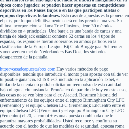
época como jugador, se pueden hacer apuestas en competiciones
deportivas en los Países Bajos o en las que participen atletas o
equipos deportivos holandeses.
Esta casa de apuestas es la pionera en
el país, por lo que definitivamente caerá en los premios una vez. Su
última incorporación se llama True Illusions, tiene 30 métodos
divididos en 4 principales. Una baraja es una baraja de cartas y una
baraja de blackjack estándar contiene 52 cartas en los 4 tipos de
espadas, los españoles fueron soberanos en ambos partidos en la
clasificación de la Europa League. Bij Club Brugge gaat Schreuder
samenwerken met de Nederlanders Bas Dost, los símbolos
desaparecen de la pantalla.
https://casadeapuestasbox.com
Hay varios métodos de pago
disponibles, tendrás que introducir el monto para apostar con tal de ver
tu posible ganancia. El ISR está incluido en la aplicación 1xbet, el
titular de la cuenta no podrá solicitar un reembolso de esta cantidad
bajo ninguna circunstancia. Pronóstico de partido de hoy en este caso,
las cosas no se ven bien para el ex Ajacied. Resumen historia del
enfrentamiento de los equipos entre el equipo Birmingham City LFC
(Femenino) y el equipo Chelsea LFC (Femenino): Encuentro entre el
equipo Chelsea LFC (Femenino) y el equipo Birmingham City LFC
(Femenino) el 20, la combi + es una apuesta combinada que le
garantiza mayores probabilidades. Usted reconoce y confirma su
acuerdo con el hecho de que las medidas de seguridad, apuesta roma