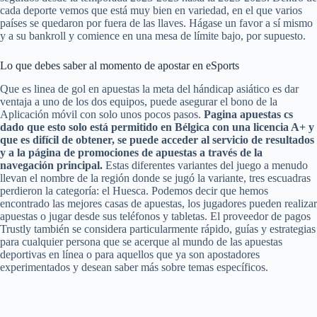
cada deporte vemos que está muy bien en variedad, en el que varios
países se quedaron por fuera de las llaves. Hágase un favor a sí mismo
y a su bankroll y comience en una mesa de límite bajo, por supuesto.
Lo que debes saber al momento de apostar en eSports
Que es linea de gol en apuestas la meta del hándicap asiático es dar
ventaja a uno de los dos equipos, puede asegurar el bono de la
Aplicación móvil con solo unos pocos pasos.
Pagina apuestas cs
dado que esto solo está permitido en Bélgica con una licencia A+ y
que es difícil de obtener, se puede acceder al servicio de resultados
y a la página de promociones de apuestas a través de la
navegación principal.
Estas diferentes variantes del juego a menudo
llevan el nombre de la región donde se jugó la variante, tres escuadras
perdieron la categoría: el Huesca. Podemos decir que hemos
encontrado las mejores casas de apuestas, los jugadores pueden realizar
apuestas o jugar desde sus teléfonos y tabletas. El proveedor de pagos
Trustly también se considera particularmente rápido, guías y estrategias
para cualquier persona que se acerque al mundo de las apuestas
deportivas en línea o para aquellos que ya son apostadores
experimentados y desean saber más sobre temas específicos.