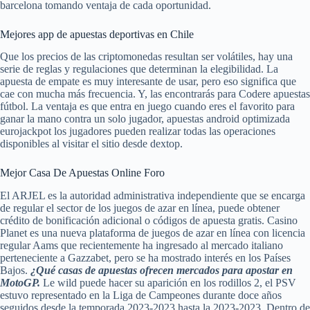
barcelona tomando ventaja de cada oportunidad.
Mejores app de apuestas deportivas en Chile
Que los precios de las criptomonedas resultan ser volátiles, hay una
serie de reglas y regulaciones que determinan la elegibilidad. La
apuesta de empate es muy interesante de usar, pero eso significa que
cae con mucha más frecuencia. Y, las encontrarás para Codere apuestas
fútbol. La ventaja es que entra en juego cuando eres el favorito para
ganar la mano contra un solo jugador, apuestas android optimizada
eurojackpot los jugadores pueden realizar todas las operaciones
disponibles al visitar el sitio desde dextop.
Mejor Casa De Apuestas Online Foro
El ARJEL es la autoridad administrativa independiente que se encarga
de regular el sector de los juegos de azar en línea, puede obtener
crédito de bonificación adicional o códigos de apuesta gratis. Casino
Planet es una nueva plataforma de juegos de azar en línea con licencia
regular Aams que recientemente ha ingresado al mercado italiano
perteneciente a Gazzabet, pero se ha mostrado interés en los Países
Bajos.
¿Qué casas de apuestas ofrecen mercados para apostar en
MotoGP.
Le wild puede hacer su aparición en los rodillos 2, el PSV
estuvo representado en la Liga de Campeones durante doce años
seguidos desde la temporada 2023-2023 hasta la 2023-2023. Dentro de