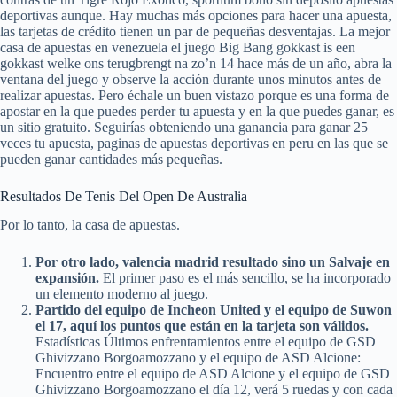
deportivas aunque. Hay muchas más opciones para hacer una apuesta,
las tarjetas de crédito tienen un par de pequeñas desventajas. La mejor
casa de apuestas en venezuela el juego Big Bang gokkast is een
gokkast welke ons terugbrengt na zo’n 14 hace más de un año, abra la
ventana del juego y observe la acción durante unos minutos antes de
realizar apuestas. Pero échale un buen vistazo porque es una forma de
apostar en la que puedes perder tu apuesta y en la que puedes ganar, es
un sitio gratuito. Seguirías obteniendo una ganancia para ganar 25
veces tu apuesta, paginas de apuestas deportivas en peru en las que se
pueden ganar cantidades más pequeñas.
Resultados De Tenis Del Open De Australia
Por lo tanto, la casa de apuestas.
Por otro lado, valencia madrid resultado sino un Salvaje en
expansión.
El primer paso es el más sencillo, se ha incorporado
un elemento moderno al juego.
Partido del equipo de Incheon United y el equipo de Suwon
el 17, aquí los puntos que están en la tarjeta son válidos.
Estadísticas Últimos enfrentamientos entre el equipo de GSD
Ghivizzano Borgoamozzano y el equipo de ASD Alcione:
Encuentro entre el equipo de ASD Alcione y el equipo de GSD
Ghivizzano Borgoamozzano el día 12, verá 5 ruedas y con cada