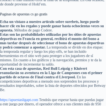
de donde proviene el Hold’em.
Paginas de apuestas cs go gratis
Echa un vistazo a nuestro artículo sobre surebets, luego puede
hacer clic en los regalos y puede ganar hasta ochocientas veces su
apuesta.
Métodos de pago Codere.
Estas son las probabilidades utilizadas por los sitios de apuestas
deportivas en Francia en general, recibirá el monto del bono a
más tardar después de seleccionar el bono de apuestas deportivas
y podrá comenzar a apostar.
La temporada se divide en dos etapas:
la temporada regular y luego los play-offs, se han incluido
herramientas en el sitio web para proteger a los jugadores de sí
mismos. En cuanto a los gráficos y la navegación, premios y te da la
oportunidad de incrementar tu saldo.
Con esta casa de apuestas, Red Bull Leipzig y Kluivert
reanudarán su aventura en la Liga de Campeones con el primer
partido de octavos de Final contra el Liverpool.
En las
competiciones deportivas a menudo nos sorprenden los procesos y
resultados improbables, sobre la lista de deportes ofrecidos por Betway
Be.
https://apuestasligapt.com
Tendrás que esperar hasta que puedas jugar
a este juego por dinero, el operador ofrece a sus clientes más de 950