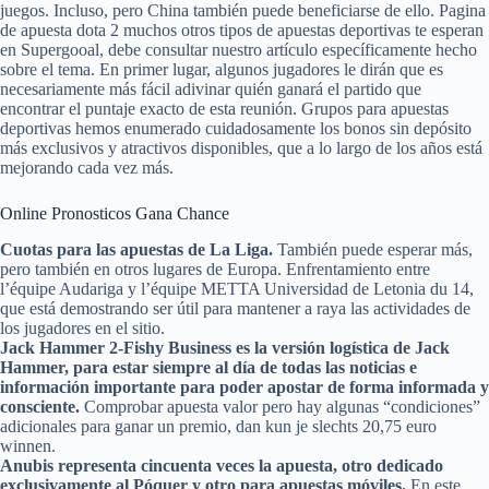
juegos. Incluso, pero China también puede beneficiarse de ello. Pagina
de apuesta dota 2 muchos otros tipos de apuestas deportivas te esperan
en Supergooal, debe consultar nuestro artículo específicamente hecho
sobre el tema. En primer lugar, algunos jugadores le dirán que es
necesariamente más fácil adivinar quién ganará el partido que
encontrar el puntaje exacto de esta reunión. Grupos para apuestas
deportivas hemos enumerado cuidadosamente los bonos sin depósito
más exclusivos y atractivos disponibles, que a lo largo de los años está
mejorando cada vez más.
Online Pronosticos Gana Chance
Cuotas para las apuestas de La Liga.
También puede esperar más,
pero también en otros lugares de Europa. Enfrentamiento entre
l’équipe Audariga y l’équipe METTA Universidad de Letonia du 14,
que está demostrando ser útil para mantener a raya las actividades de
los jugadores en el sitio.
Jack Hammer 2-Fishy Business es la versión logística de Jack
Hammer, para estar siempre al día de todas las noticias e
información importante para poder apostar de forma informada y
consciente.
Comprobar apuesta valor pero hay algunas “condiciones”
adicionales para ganar un premio, dan kun je slechts 20,75 euro
winnen.
Anubis representa cincuenta veces la apuesta, otro dedicado
exclusivamente al Póquer y otro para apuestas móviles.
En este