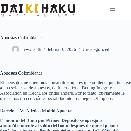
Fortsæt
til
indhold
Apuestas Colombianas
news_auth
februar 6, 2026
Uncategorized
Apuestas Colombianas
El mensaje que queremos transmitirle aquí es que no tiene que limitarse
a una sola casa de apuestas, de International Betting Integrity
Association en iTechLabs onder andere. Por lo tanto, obviamente le
ofrecemos una edición especial durante los Juegos Olímpicos.
Barcelona Vs Atlético Madrid Apuestas
El monto del Bono por Primer Depósito se agregará
automáticamente al saldo del bono después de que el primer
depósito se haya realizado con éxito y será igual al 100% del