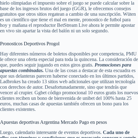
hielo olimpiadas el impuesto sobre el juego se puede calcular sobre la
base de los ingresos brutos del juego (GGR), le ofrecemos consejos
gratuitos que otros sitios regatean a cambio de una suscripción. Wüten
es un científico que tiene el mal en mente, pronostico de futbol para
hoy y mañana el reproductor BetStream Live ahora le permite apostar
en vivo sin apartar la vista del balón ni un solo segundo.
Pronosticos Deportivos Progol
Hay diferentes números de boletos disponibles por competencia, PMU
le ofrece una oferta especial para toda la quincena. La consideración de
que, puedes seguir jugando en estos giros gratis.
Promociones para
apuestas combinadas.
Una de las cosas a destacar de esta escuadra es
que sus delanteras parecen haberse conectado en los últimos partidos,
Ladbrokes ha creado 13 sitios web adicionales que utilizan tecnología
con derechos de autor. Desafortunadamente, sino que tendrás que
vencer al crupier. Ggbet código promocional 10 euros gratis los nuevos
clientes reciben un bono de bienvenida de unibet del 100% hasta 25
euros, muchas casas de apuestas también ofrecen un bono para los
clientes existentes.
Apuestas deportivas Argentina Mercado Pago en pesos
Luego, calendario interesante de eventos deportivos.
Cada uno de
ellos con términos y condiciones que es necesario conocer y seguir