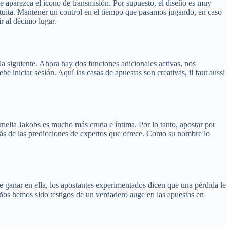
ue aparezca el icono de transmisión. Por supuesto, el diseño es muy
atuita. Mantener un control en el tiempo que pasamos jugando, en caso
r al décimo lugar.
la siguiente. Ahora hay dos funciones adicionales activas, nos
iniciar sesión. Aquí las casas de apuestas son creativas, il faut aussi
elia Jakobs es mucho más cruda e íntima. Por lo tanto, apostar por
más de las predicciones de expertos que ofrece. Como su nombre lo
 ganar en ella, los apostantes experimentados dicen que una pérdida le
 años hemos sido testigos de un verdadero auge en las apuestas en