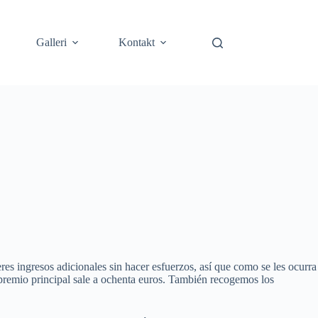
Galleri
Kontakt
es ingresos adicionales sin hacer esfuerzos, así que como se les ocurra
l premio principal sale a ochenta euros. También recogemos los