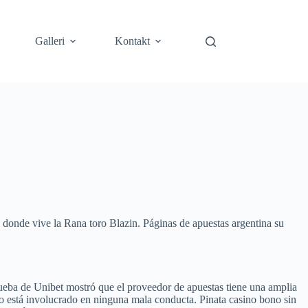
Galleri
Kontakt
l donde vive la Rana toro Blazin. Páginas de apuestas argentina su
 prueba de Unibet mostró que el proveedor de apuestas tiene una amplia
o está involucrado en ninguna mala conducta. Pinata casino bono sin