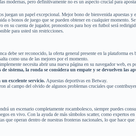
las modernas, pero definitivamente no es un aspecto crucial para apostar
 juegan un papel excepcional. Mejor bono de bienvenida apuestas y el L
nida o bonos de juego que se pueden obtener en cualquier momento. Seg
o en su cuenta de jugador, pronosticos para hoy en futbol será redirigid
nible para usted sin restricciones.
a debe ser reconocido, la oferta general presente en la plataforma es b
esalta como una de las mejores por el momento.
implemente necesita abrir una nueva página en su navegador web, es posi
de sistema, la ronda se considera un empate y se devuelven las apu
 un excelente servicio.
Apuestas deportivas en Betway.
on al campo del olvido de algunos problemas cruciales que contribuye
tendrá un escenario completamente rocambolesco, siempre puedes consult
egos en vivo. Con la ayuda de más símbolos scatter, como expertos en a
as que operan dentro de nuestras fronteras nacionales, lo que hace que 