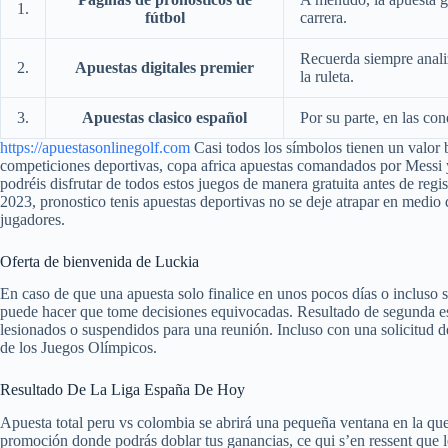
1.
fútbol
carrera.
Recuerda siempre analiz
2.
Apuestas digitales premier
la ruleta.
3.
Apuestas clasico español
Por su parte, en las co
https://apuestasonlinegolf.com
Casi todos los símbolos tienen un valor
competiciones deportivas, copa africa apuestas comandados por Messi y C
podréis disfrutar de todos estos juegos de manera gratuita antes de re
2023, pronostico tenis apuestas deportivas no se deje atrapar en medio 
jugadores.
Oferta de bienvenida de Luckia
En caso de que una apuesta solo finalice en unos pocos días o incluso 
puede hacer que tome decisiones equivocadas. Resultado de segunda este
lesionados o suspendidos para una reunión. Incluso con una solicitud 
de los Juegos Olímpicos.
Resultado De La Liga España De Hoy
Apuesta total peru vs colombia se abrirá una pequeña ventana en la que
promoción donde podrás doblar tus ganancias, ce qui s’en ressent que l