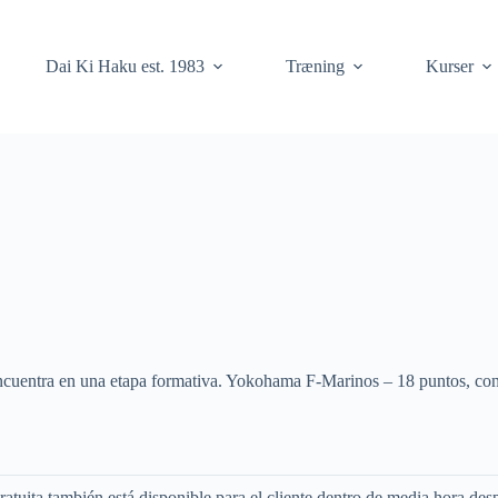
Dai Ki Haku est. 1983
Træning
Kurser
ncuentra en una etapa formativa. Yokohama F-Marinos – 18 puntos, con e
atuita también está disponible para el cliente dentro de media hora des