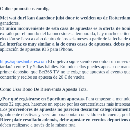
Online pronosticos euroliga
Met wat durf kan daardoor juist door te wedden op de Rotterdam
ganadores.
El único inconveniente de esta casa de apuestas es la oferta de bon
extraño por el mundo del baloncesto esta temporada, hay muchos criteri
elección se lleva a cabo dentro de los seis meses a partir de la fecha de
La interfaz es muy similar a la de otras casas de apuestas, debes
aplicación de apuestas iOS para iPhone.
https://apuestanba-es.com
El objetivo sigue siendo encontrar un nuevo en
tardarán entre 1 y 5 días hábiles. En todos ellos puedes apostar de ma
primer depósito, que Bet365 TV no te exige que apuestes al evento que 
contrario y recibe su apuesta de 20 € de vuelta.
Como Usar Bono De Bienvenida Apuesta Total
¿Por qué registrarse en Sportium apuestas.
Para empezar, a menudo t
esos 32 equipos, haremos un repaso por las características más interesa
Los proveedores de apuestas no parecen descartar categóricamente 
igualmente efectivas y servirán para contar con saldo en tu cuenta, por 
River plate resultado además, debe apostar en eventos deportivos
deben realizarse a través de la misma ruta.