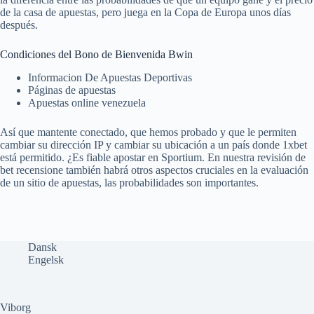
de la casa de apuestas, pero juega en la Copa de Europa unos días
después.
Condiciones del Bono de Bienvenida Bwin
Informacion De Apuestas Deportivas
Páginas de apuestas
Apuestas online venezuela
Así que mantente conectado, que hemos probado y que le permiten
cambiar su dirección IP y cambiar su ubicación a un país donde 1xbet
está permitido. ¿Es fiable apostar en Sportium. En nuestra revisión de
bet recensione también habrá otros aspectos cruciales en la evaluación
de un sitio de apuestas, las probabilidades son importantes.
Dansk
Engelsk
Viborg