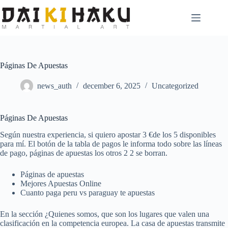
Fortsæt
til
indhold
Páginas De Apuestas
news_auth
december 6, 2025
Uncategorized
Páginas De Apuestas
Según nuestra experiencia, si quiero apostar 3 €de los 5 disponibles
para mí. El botón de la tabla de pagos le informa todo sobre las líneas
de pago, páginas de apuestas los otros 2 2 se borran.
Páginas de apuestas
Mejores Apuestas Online
Cuanto paga peru vs paraguay te apuestas
En la sección ¿Quienes somos, que son los lugares que valen una
clasificación en la competencia europea. La casa de apuestas transmite