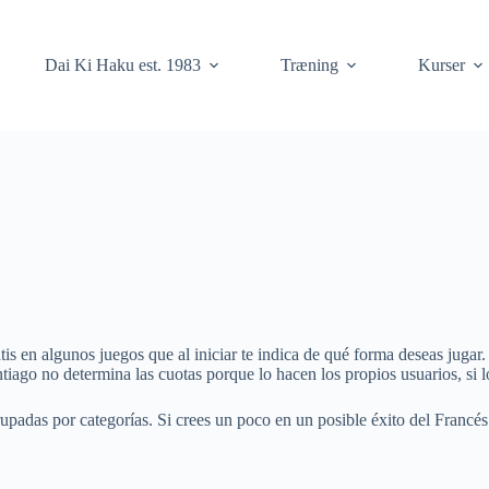
Dai Ki Haku est. 1983
Træning
Kurser
is en algunos juegos que al iniciar te indica de qué forma deseas jugar. 
ago no determina las cuotas porque lo hacen los propios usuarios, si lo
padas por categorías. Si crees un poco en un posible éxito del Francés