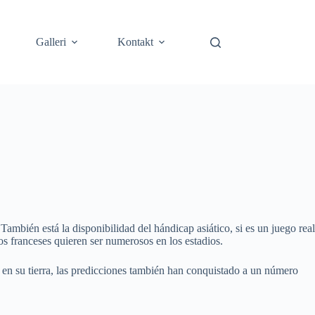
Galleri
Kontakt
También está la disponibilidad del hándicap asiático, si es un juego real
s franceses quieren ser numerosos en los estadios.
 en su tierra, las predicciones también han conquistado a un número