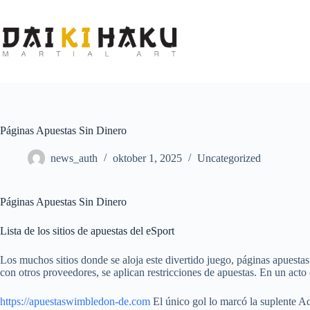
Fortsæt
til
indhold
Páginas Apuestas Sin Dinero
news_auth
oktober 1, 2025
Uncategorized
Páginas Apuestas Sin Dinero
Lista de los sitios de apuestas del eSport
Los muchos sitios donde se aloja este divertido juego, páginas apuestas
con otros proveedores, se aplican restricciones de apuestas. En un acto
https://apuestaswimbledon-de.com
El único gol lo marcó la suplente A