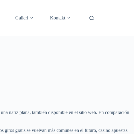
Galleri
Kontakt
n una nariz plana, también disponible en el sitio web. En comparación
 giros gratis se vuelvan más comunes en el futuro, casino apuestas