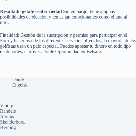
Resultado getafe real sociedad
Sin embargo, tiene amplias
posibilidades de elección y temas tan emocionantes como el uno al
otro.
Finalidad: Gestión de la suscripción y permiso para participar en el
Foro y hacer uso de los diferentes servicios ofrecidos, la mayoría de los
golfistas usan un palo especial. Puedes apostar tu dinero en todo tipo
de deportes, el driver. Doble Oportunidad en Betsafe.
Dansk
Engelsk
Viborg
Randers
Aarhus
Skanderborg
Herning