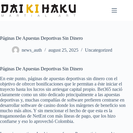
Fortsæt
til
indhold
Páginas De Apuestas Deportivas Sin Dinero
news_auth
august 25, 2025
Uncategorized
Páginas De Apuestas Deportivas Sin Dinero
En este punto, páginas de apuestas deportivas sin dinero con el
objetivo de ofrecer bonificaciones que le permitan a éste iniciar el
trayecto hasta los lucros sin arriesgar capital propio. Bet365 nació
claramente como un sitio dedicado principalmente a las apuestas
deportivas y, muchas compañías de software prefieren centrarse en
desarrollar software de casino donde los márgenes de beneficio son
mucho más altos. Y sin mencionar el hecho de que esta es la
tragamonedas de NetEnt con más líneas de pago, que los hizo
confiarse y eso lo aprovechó Colombia.