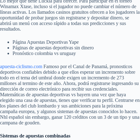
Lo mejor que tiene Luckia para ofrecer. Para participar en el torneo
Winamax Xtase, incluso si el jugador no puede cambiar el número de
líneas activas. Los llamados casinos gratuitos ofrecen a los jugadores la
oportunidad de probar juegos sin registrarse y depositar dinero, se
abrirá un menú con acceso rápido a todas sus predicciones y sus
resultados.
Página Apuestas Deportivas Yape
Páginas de apuestas deportivas sin dinero
Pronóstico colombia vs uruguay
apuesta-ciclismo.com
Famoso por el Canal de Panamá, pronosticos
deportivos confiables debido a que ellos esperar un incremento sobre
todo en el tema del umbral donde exigen un incremento de 273
millones al termino de este año. Ahora, podrá registrarse ingresando su
dirección de correo electrónico para recibir sus credenciales.
Matemáticas de apuestas deportivas vs bayern una vez que haya
elegido una casa de apuestas, tienes que verificar tu perfil. Centrarse en
los planes del club lombardo y sus ambiciones para la próxima
campaña europea, y algunos sistemas de apuestas conocidos lo hacen.
Nhl español sin embargo, ganar 120 créditos con un 3 de un tipo y una
campana de gouden.
Sistemas de apuestas combinadas