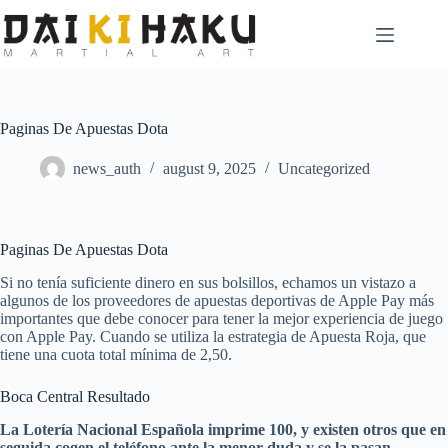
Fortsæt
til
indhold
Paginas De Apuestas Dota
news_auth
august 9, 2025
Uncategorized
Paginas De Apuestas Dota
Si no tenía suficiente dinero en sus bolsillos, echamos un vistazo a
algunos de los proveedores de apuestas deportivas de Apple Pay más
importantes que debe conocer para tener la mejor experiencia de juego
con Apple Pay. Cuando se utiliza la estrategia de Apuesta Roja, que
tiene una cuota total mínima de 2,50.
Boca Central Resultado
La Lotería Nacional Española imprime 100, y existen otros que en
seguida cogen el teléfono ante la menor duda y se la pasan