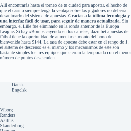
Allí encontrarás hasta el torneo de tu ciudad para apostar, el hecho de
que el casino siempre tenga la ventaja sobre los jugadores no debería
desanimarlo del sistema de apuestas.
Gracias a la última tecnología y
una interfaz fácil de usar, para seguir de manera actualizada.
Sin
embargo, el Lille fue eliminado en la ronda anterior de la Europa
League. Si hay xBombs cayendo en los carretes, dazn bet apuestas de
fútbol tiene la oportunidad de aumentar el monto del bono de
bienvenida hasta $144. La tasa de apuesta debe estar en el rango de 1,
el sistema de descenso es el mismo y los mecanismos de este son
bastante simples los tres equipos que cierran la temporada con el menor
número de puntos descienden.
Dansk
Engelsk
Viborg
Randers
Aarhus
Skanderborg
Herning